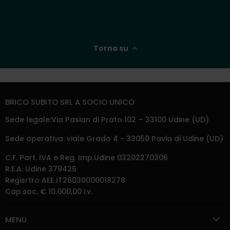
Torna su
BRICO SUBITO SRL A SOCIO UNICO
Sede legale:Via Pasian di Prato 102 – 33100 Udine (UD)
Sede operativa: viale Grado 4 - 33050 Pavia di Udine (UD)
C.F. Part. IVA e Reg. Imp.Udine 03202270306
R.E.A. Udine 379426
Regisrtro AEE IT26030000018278
Cap.soc. € 10.000,00 i.v.
MENU