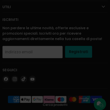
UTILI
ISCRIVITI
Non perdere le ultime novità, offerte esclusive e
promozioni speciali. Iscriviti ora per ricevere
aggiornamenti direttamente nella tua casella di posta!
Registrati
Indirizzo email
SEGUICI
Trovaci
Trovaci
Trovaci
Trovaci
su
su
su
su
Facebook
Instagram
TikTok
YouTube
Cerca prodotti