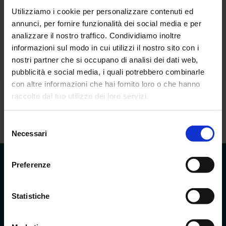
Utilizziamo i cookie per personalizzare contenuti ed
energia
3,4 kW
annunci, per fornire funzionalità dei social media e per
analizzare il nostro traffico. Condividiamo inoltre
lunghezza
310 mm
informazioni sul modo in cui utilizzi il nostro sito con i
nostri partner che si occupano di analisi dei dati web,
Destinazione a
John Deere
pubblicità e social media, i quali potrebbero combinarle
con altre informazioni che hai fornito loro o che hanno
raccolto dal tuo utilizzo dei loro servizi.
Selezione
Necessari
del
consenso
Preferenze
SPEDIZIONE GRATUITA
CHIAMACI ALLO
Statistiche
Per ordini 199€+
+39 3513020356