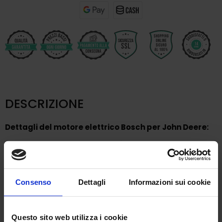
DESCRIZIONE
Dettagli del motore elettrico Bosch per John Deere:
Brand
Breckner Germany
Tipo
Iskra
Consenso
Dettagli
Informazioni sui cookie
Codice OEM
AL110597, AL41247, AL62
Questo sito web utilizza i cookie
Tensioni di alimentazione
12 V