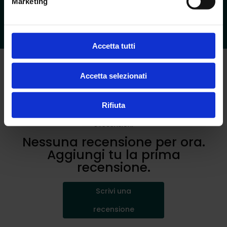
Marketing
CHAT
PAGAMENTI SICURI
Un operatore ti aiuterà
Carta, contanti, bonifico
Accetta tutti
Accetta selezionati
0
Rifiuta
0
recensioni
Nessuna recensione per ora.
Aggiungi tu la prima
recensione.
Scrivi una
recensione